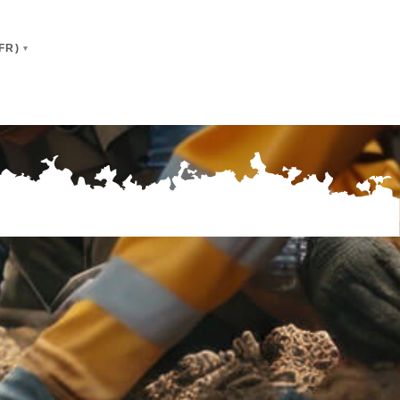
FR)
 (fr)