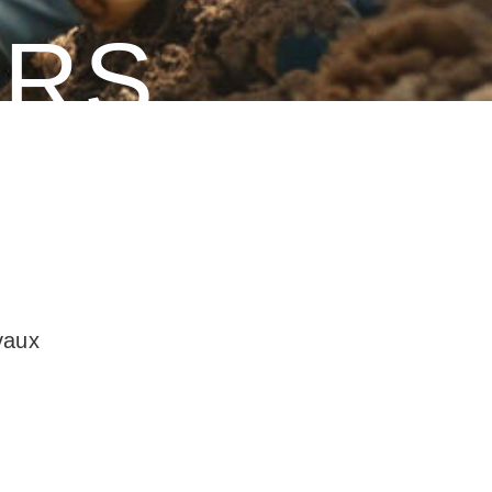
URS
vaux